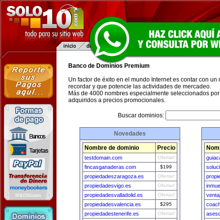
Banco de Dominios Premium
Un factor de éxito en el mundo Internet es contar con un
recordar y que potencie las actividades de mercadeo.
Más de 4000 nombres especialmente seleccionados por 
adquiridos a precios promocionales.
Buscar dominios:
Novedades
Nombre de dominio
Precio
Nomb
testdomain.com
Ofertar!
guia
fincasganaderas.com
$199
soluc
propiedadeszaragoza.es
Ofertar!
propi
propiedadesvigo.es
Ofertar!
inmue
propiedadesvalladolid.es
Ofertar!
venta
propiedadesvalencia.es
$295
coach
propiedadestenerife.es
Ofertar!
aseso