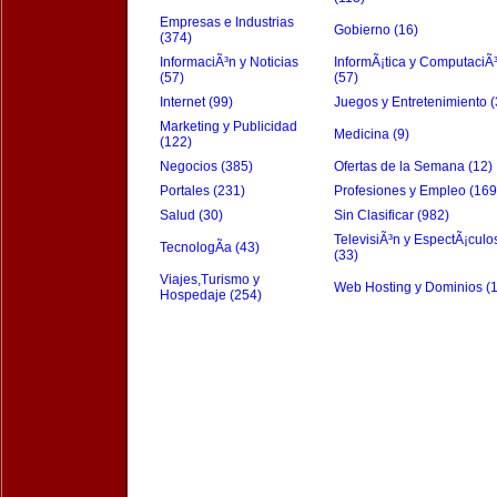
Empresas e Industrias
Gobierno (16)
(374)
InformaciÃ³n y Noticias
InformÃ¡tica y ComputaciÃ
(57)
(57)
Internet (99)
Juegos y Entretenimiento (
Marketing y Publicidad
Medicina (9)
(122)
Negocios (385)
Ofertas de la Semana (12)
Portales (231)
Profesiones y Empleo (169
Salud (30)
Sin Clasificar (982)
TelevisiÃ³n y EspectÃ¡culo
TecnologÃ­a (43)
(33)
Viajes,Turismo y
Web Hosting y Dominios (
Hospedaje (254)