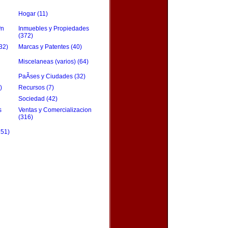
Hogar (11)
³n
Inmuebles y Propiedades
(372)
32)
Marcas y Patentes (40)
Miscelaneas (varios) (64)
PaÃ­ses y Ciudades (32)
)
Recursos (7)
Sociedad (42)
s
Ventas y Comercializacion
(316)
151)