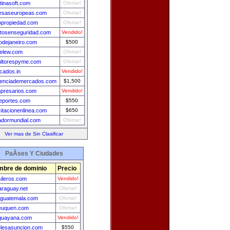
tinasoft.com
Ofertar!
esaseuropeas.com
Ofertar!
lopropiedad.com
Ofertar!
tosenseguridad.com
Vendido!
iodejaneiro.com
$500
relew.com
Ofertar!
ltorespyme.com
Ofertar!
icados.in
Vendido!
igenciademercados.com
$1,500
presarios.com
Vendido!
eportes.com
$550
itacionenlinea.com
$650
dormundial.com
Ofertar!
Ver mas de Sin Clasificar
PaÃ­ses Y Ciudades
bre de dominio
Precio
sileros.com
Vendido!
araguay.net
Ofertar!
aguatemala.com
Ofertar!
euquen.com
Ofertar!
guayana.com
Vendido!
elesasuncion.com
$550