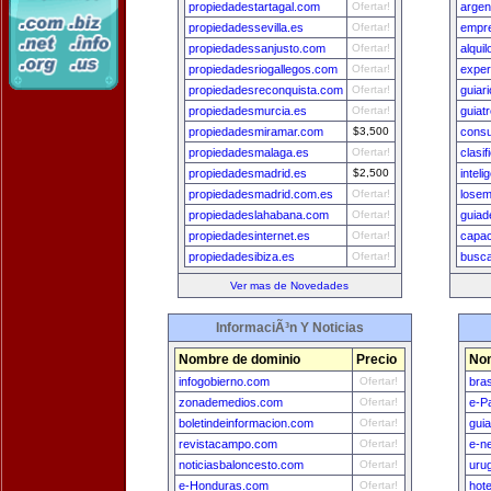
propiedadestartagal.com
Ofertar!
argen
propiedadessevilla.es
Ofertar!
empr
propiedadessanjusto.com
Ofertar!
alqui
propiedadesriogallegos.com
Ofertar!
exper
propiedadesreconquista.com
Ofertar!
guiar
propiedadesmurcia.es
Ofertar!
guiat
propiedadesmiramar.com
$3,500
consu
propiedadesmalaga.es
Ofertar!
clasif
propiedadesmadrid.es
$2,500
intel
propiedadesmadrid.com.es
Ofertar!
losem
propiedadeslahabana.com
Ofertar!
guiad
propiedadesinternet.es
Ofertar!
capac
propiedadesibiza.es
Ofertar!
busca
Ver mas de Novedades
InformaciÃ³n Y Noticias
Nombre de dominio
Precio
Nom
infogobierno.com
Ofertar!
bra
zonademedios.com
Ofertar!
e-P
boletindeinformacion.com
Ofertar!
gui
revistacampo.com
Ofertar!
e-n
noticiasbaloncesto.com
Ofertar!
uru
e-Honduras.com
Ofertar!
hot