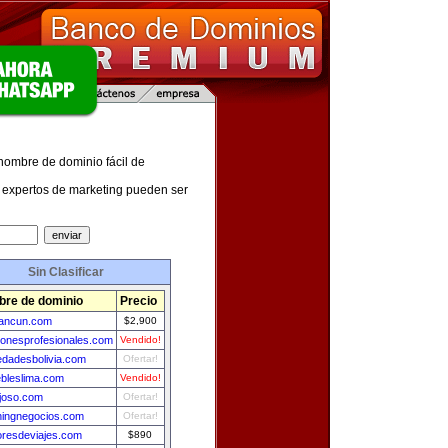
 nombre de dominio fácil de
expertos de marketing pueden ser
Sin Clasificar
re de dominio
Precio
cancun.com
$2,900
ionesprofesionales.com
Vendido!
edadesbolivia.com
Ofertar!
bleslima.com
Vendido!
joso.com
Ofertar!
ingnegocios.com
Ofertar!
resdeviajes.com
$890