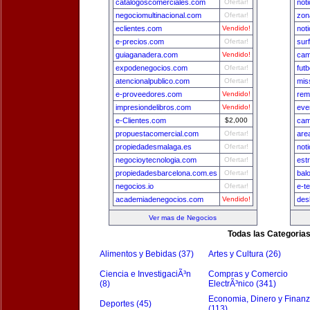
catalogoscomerciales.com
Ofertar!
not
negociomultinacional.com
Ofertar!
zon
eclientes.com
Vendido!
not
e-precios.com
Ofertar!
surf
guiaganadera.com
Vendido!
cam
expodenegocios.com
Ofertar!
fut
atencionalpublico.com
Ofertar!
mis
e-proveedores.com
Vendido!
rem
impresiondelibros.com
Vendido!
eve
e-Clientes.com
$2,000
cam
propuestacomercial.com
Ofertar!
are
propiedadesmalaga.es
Ofertar!
not
negocioytecnologia.com
Ofertar!
est
propiedadesbarcelona.com.es
Ofertar!
bal
negocios.io
Ofertar!
e-t
academiadenegocios.com
Vendido!
des
Ver mas de Negocios
Todas las Categoria
Alimentos y Bebidas (37)
Artes y Cultura (26)
Ciencia e InvestigaciÃ³n
Compras y Comercio
(8)
ElectrÃ³nico (341)
Economia, Dinero y Finan
Deportes (45)
(113)