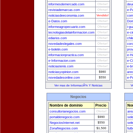
informesdemercado.com
Ofertar!
deu
revistademarcas.com
Ofertar!
e-P
noticiasdeeconomia.com
Vendido!
com
e-Datos.com
Ofertar!
Dom
informeagropecuario.com
Ofertar!
i-g
tecnologiasdelainformacion.com
Ofertar!
e-c
ediarios.com
Ofertar!
chi
novedadeslegales.com
Ofertar!
cor
e-boletin.com
Ofertar!
pro
informacionpractica.com
Ofertar!
e-H
e-Informacion.com
Ofertar!
e-C
noticiastenis.com
Ofertar!
e-br
noticiasyopinion.com
$980
are
novedadesonline.com
$550
e-P
Ver mas de InformaciÃ³n Y Noticias
V
Negocios
Nombre de dominio
Precio
No
consultorianegocios.com
Ofertar!
are
portaldenegocio.com
$990
sel
NegociosInternet.net
$550
sel
ZonaNegocios.com
$1,500
fut