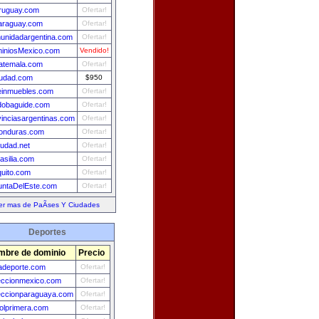
ruguay.com
Ofertar!
araguay.com
Ofertar!
unidadargentina.com
Ofertar!
iniosMexico.com
Vendido!
uatemala.com
Ofertar!
iudad.com
$950
leinmuebles.com
Ofertar!
dobaguide.com
Ofertar!
vinciasargentinas.com
Ofertar!
onduras.com
Ofertar!
iudad.net
Ofertar!
asilia.com
Ofertar!
quito.com
Ofertar!
untaDelEste.com
Ofertar!
er mas de PaÃ­ses Y Ciudades
Deportes
mbre de dominio
Precio
adeporte.com
Ofertar!
eccionmexico.com
Ofertar!
eccionparaguaya.com
Ofertar!
bolprimera.com
Ofertar!