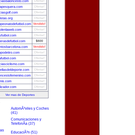
iciasbaloncesto.com
Ofertar!
apesquera.com
Ofertar!
iciasgolf.com
Ofertar!
istas.org
Ofertar!
peonatodefutbol.com
Vendido!
bolenlaweb.com
Ofertar!
sfutbol.com
Ofertar!
erasdefutbol.com
$600
ntosbarcelona.com
Vendido!
podetiro.com
Ofertar!
afutbol.com
Ofertar!
iciasciclismo.com
Ofertar!
rellasdeldeporte.com
Ofertar!
oncestofemenino.com
Ofertar!
enis.com
Ofertar!
lizador.com
Ofertar!
Ver mas de Deportes
s
AutomÃ³viles y Coches
(41)
Comunicaciones y
TelefonÃ­a (37)
zas
EducaciÃ³n (51)