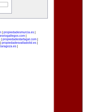
m
|
propiedadesmurcia.es
|
esriogallegos.com
|
s
|
propiedadestartagal.com
|
|
propiedadesvalladolid.es
|
zaragoza.es
|