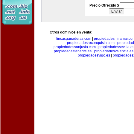
Precio Ofrecido $
Otros dominios en venta:
fincasganaderas.com
|
propiedadesmiramar.co
propiedadesreconquista.com
|
propiedad
propiedadessanjusto.com
|
propiedadessevilla.e
propiedadestenerife.es
|
propiedadesvalencia.es
propiedadesvigo.es
|
propiedades