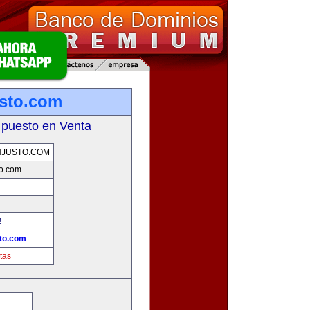
sto.com
 puesto en Venta
NJUSTO.COM
o.com
!
to.com
tas