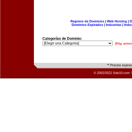
Registro de Dominios
|
Web Hosting
|
D
Dominios Expirados
|
Industrias
|
Indu
Categorías de Dominio:
[Pág. princi
** Precios expre
© 2002/2022 Solo10.com