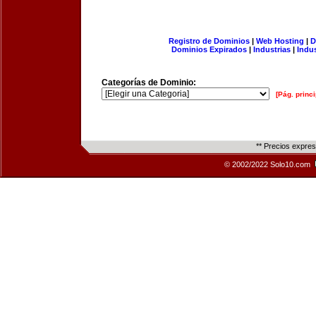
Registro de Dominios
|
Web Hosting
|
D
Dominios Expirados
|
Industrias
|
Indu
Categorías de Dominio:
[Pág. princi
** Precios expre
© 2002/2022 Solo10.com