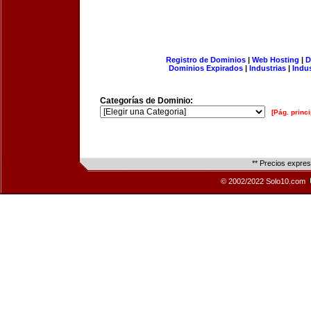
Registro de Dominios
|
Web Hosting
|
D
Dominios Expirados
|
Industrias
|
Indu
Categorías de Dominio:
[Pág. princi
** Precios expre
© 2002/2022 Solo10.com