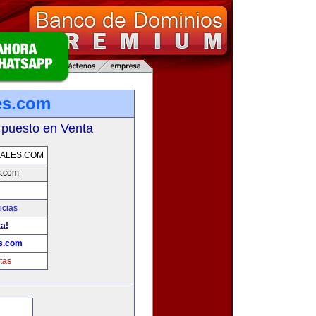
es.com
 puesto en Venta
ALES.COM
s.com
icias
ta!
s.com
tas