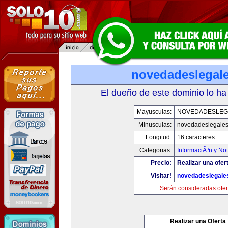
novedadeslegal
El dueño de este dominio lo ha
Mayusculas:
NOVEDADESLEG
Minusculas:
novedadeslegale
Longitud:
16 caracteres
Categorias:
InformaciÃ³n y Not
Precio:
Realizar una ofer
Visitar!
novedadeslegale
Serán consideradas ofer
Realizar una Oferta