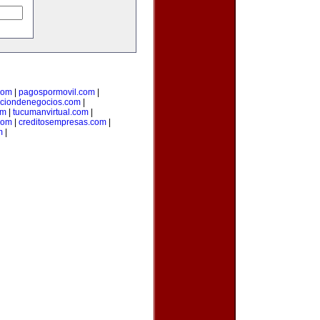
com
|
pagospormovil.com
|
cciondenegocios.com
|
om
|
tucumanvirtual.com
|
com
|
creditosempresas.com
|
m
|