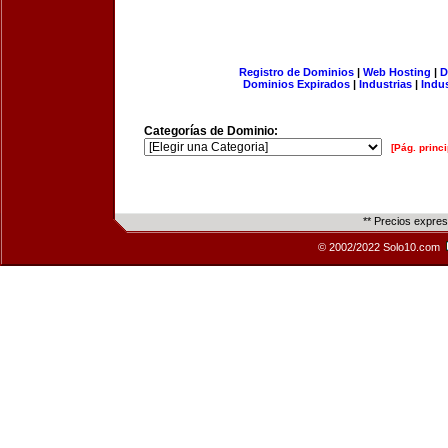
Registro de Dominios
|
Web Hosting
|
D
Dominios Expirados
|
Industrias
|
Indu
Categorías de Dominio:
[Pág. princi
** Precios expre
© 2002/2022 Solo10.com