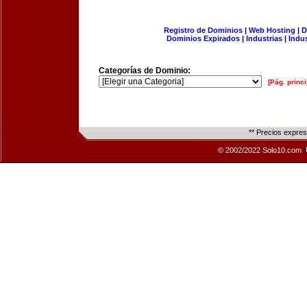
Registro de Dominios
|
Web Hosting
|
D
Dominios Expirados
|
Industrias
|
Indu
Categorías de Dominio:
[Pág. princi
** Precios expre
© 2002/2022 Solo10.com