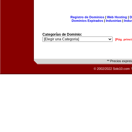
Registro de Dominios
|
Web Hosting
|
D
Dominios Expirados
|
Industrias
|
Indu
Categorías de Dominio:
[Pág. princi
** Precios expre
© 2002/2022 Solo10.com