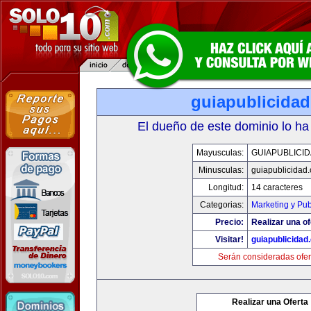
guiapublicida
El dueño de este dominio lo ha
Mayusculas:
GUIAPUBLICI
Minusculas:
guiapublicidad
Longitud:
14 caracteres
Categorias:
Marketing y Pub
Precio:
Realizar una of
Visitar!
guiapublicidad
Serán consideradas ofer
Realizar una Oferta