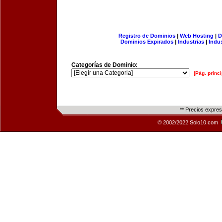
Registro de Dominios
|
Web Hosting
|
D
Dominios Expirados
|
Industrias
|
Indu
Categorías de Dominio:
[Pág. princi
** Precios expre
© 2002/2022 Solo10.com