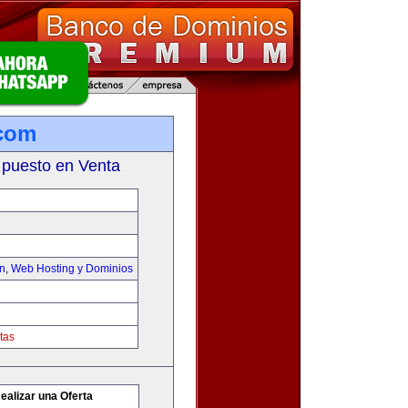
.com
 puesto en Venta
on
,
Web Hosting y Dominios
tas
ealizar una Oferta