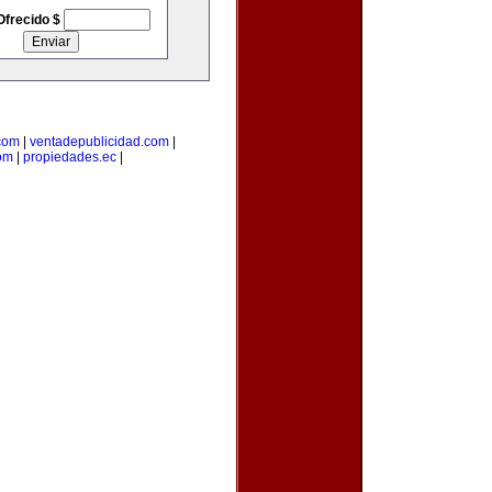
Ofrecido $
com
|
ventadepublicidad.com
|
om
|
propiedades.ec
|