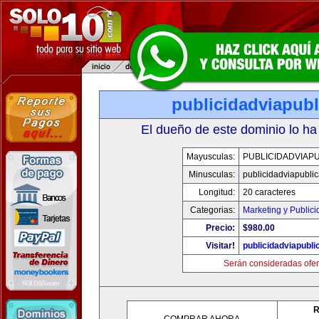
publicidadviapub
El dueño de este dominio lo ha
Mayusculas:
PUBLICIDADVIAP
Minusculas:
publicidadviapubli
Longitud:
20 caracteres
Categorias:
Marketing y Public
Precio:
$980.00
Visitar!
publicidadviapubl
Serán consideradas ofer
R