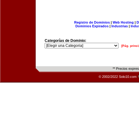
Registro de Dominios
|
Web Hosting
|
D
Dominios Expirados
|
Industrias
|
Indu
Categorías de Dominio:
[Pág. princi
** Precios expre
© 2002/2022 Solo10.com