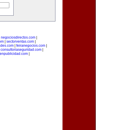
|
negociosdirectos.com
|
com
|
sectorventas.com
|
ades.com
|
feiranegocios.com
|
|
consultoriaseguridad.com
|
aenpublicidad.com
|