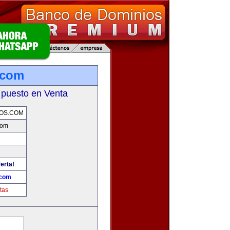
.com
 puesto en Venta
OS.COM
com
erta!
.com
tas