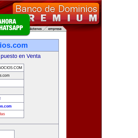
ios.com
 puesto en Venta
OCIOS.COM
s.com
!
os.com
tas