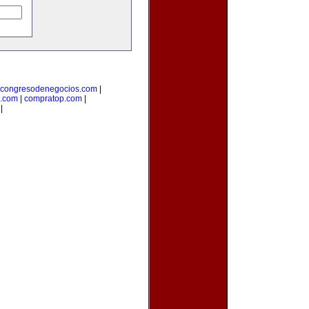
congresodenegocios.com
|
l.com
|
compratop.com
|
|